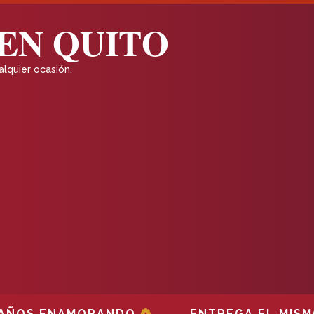
EN QUITO
lquier ocasión.
❁
S ENAMORANDO
ENTREGA EL MISMO DÍA