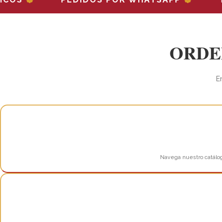
ORDE
E
Navega nuestro catálog