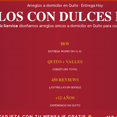
Arreglos a domicilio en Quito · Entrega Hoy
OS CON DULCES 
c Service
diseñamos arreglos únicos a domicilio en Quito para cua
HOY
ENTREGA MISMO DÍA (L-S).
QUITO + VALLES
COBERTURA TOTAL
450 REVIEWS
5 ESTRELLAS EN GOOGLE
+12 AÑOS
EXPERIENCIA EN QUITO
❁
TA CON TU MENSAJE GRATIS
+10 AÑO