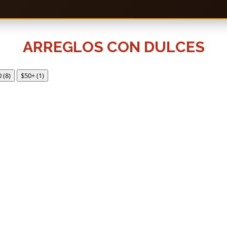
ARREGLOS CON DULCES
0
(8)
$50+
(1)