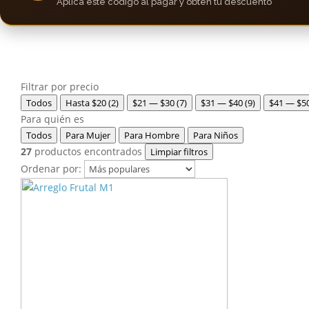
Aplica este código al pagar y obtén tu descuento
Filtrar por precio
Todos
Hasta $20
(2)
$21 — $30
(7)
$31 — $40
(9)
$41 — $5
Para quién es
Todos
Para Mujer
Para Hombre
Para Niños
27
productos encontrados
Limpiar filtros
Ordenar por: