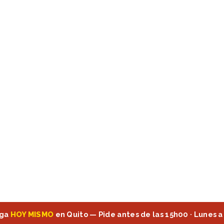
ega
HOY MISMO
en Quito — Pide antes de las 15h00 · Lunes a