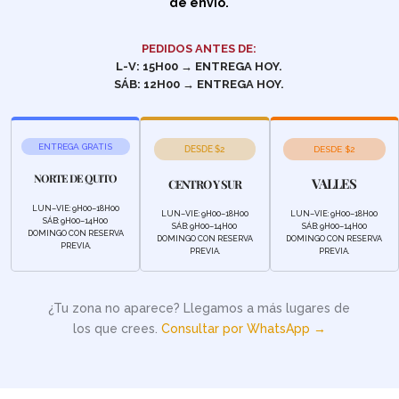
de envío.
PEDIDOS ANTES DE:
L-V: 15H00 → ENTREGA HOY.
SÁB: 12H00 → ENTREGA HOY.
ENTREGA GRATIS
DESDE $2
DESDE $2
NORTE DE QUITO
VALLES
CENTRO Y SUR
LUN–VIE: 9H00–18H00
LUN–VIE: 9H00–18H00
LUN–VIE: 9H00–18H00
SÁB: 9H00–14H00
SÁB: 9H00–14H00
SÁB: 9H00–14H00
DOMINGO CON RESERVA
DOMINGO CON RESERVA
DOMINGO CON RESERVA
PREVIA.
PREVIA.
PREVIA.
¿Tu zona no aparece? Llegamos a más lugares de
los que crees.
Consultar por WhatsApp →