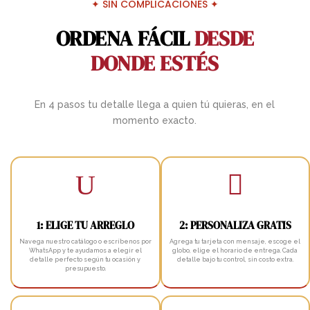
✦ SIN COMPLICACIONES ✦
ORDENA FÁCIL
DESDE
DONDE ESTÉS
En 4 pasos tu detalle llega a quien tú quieras, en el
momento exacto.
U

1: ELIGE TU ARREGLO
2: PERSONALIZA GRATIS
Navega nuestro catálogo o escríbenos por
Agrega tu tarjeta con mensaje, escoge el
WhatsApp y te ayudamos a elegir el
globo, elige el horario de entrega. Cada
detalle perfecto según tu ocasión y
detalle bajo tu control, sin costo extra.
presupuesto.