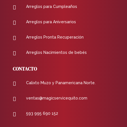

Arreglos para Cumpleaños

Arreglos para Aniversarios

Arreglos Pronta Recuperación

Arreglos Nacimientos de bebés
CONTACTO

Calixto Muzo y Panamericana Norte.

ventas@magicservicequito.com

593 995 690 152