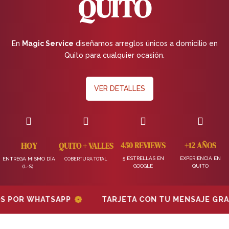
QUITO
En
Magic Service
diseñamos arreglos únicos a domicilio en
Quito para cualquier ocasión.
VER DETALLES




HOY
450 REVIEWS
+12 AÑOS
QUITO + VALLES
5 ESTRELLAS EN
EXPERIENCIA EN
ENTREGA MISMO DÍA
COBERTURA TOTAL
GOOGLE
QUITO
(L-S).
❁
OR WHATSAPP
TARJETA CON TU MENSAJE GRATIS