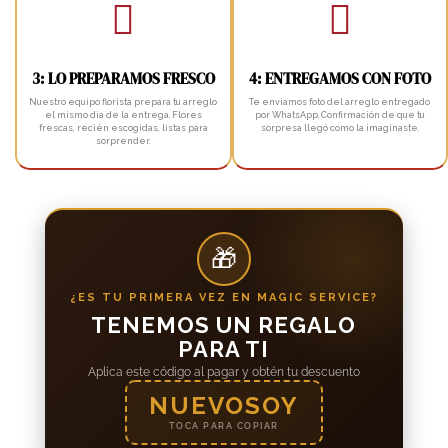


3: LO PREPARAMOS FRESCO
4: ENTREGAMOS CON FOTO
Nuestro equipo florista prepara tu arreglo
Te enviamos foto del arreglo entregado
el mismo día de la entrega. Flores
por WhatsApp. Confirmación de que tu
frescas, recién escogidas, listas para
sorpresa llegó como la imaginaste.
sorprender.
🎁
¿ES TU PRIMERA VEZ EN MAGIC SERVICE?
TENEMOS UN REGALO
PARA TI
Aplica este código al pagar y obtén tu descuento
NUEVOSOY
TOCA PARA COPIAR