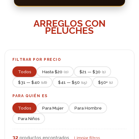
ARREGLOS CON
PELUCHES
FILTRAR POR PRECIO
Todos
Hasta $20
$21 — $30
(0)
(1)
$31 — $40
$41 — $50
$50+
(16)
(15)
(1)
PARA QUIÉN ES
Todos
Para Mujer
Para Hombre
Para Niños
32
productos encontrados
Limpiar filtros