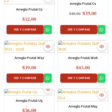
Arreglo Frutal C1
Arreglo Frutal C2
El
El
$
39.00
$
40.00
precio
precio
$
32.00
original
actual
era:
es:
VER Y COMPRAR
VER Y COMPRAR
$40.00.
$39.00.
Arreglo Frutal W22
Arreglo Frutal W26
$
39.00
$
43.00
VER Y COMPRAR
VER Y COMPRAR
Arreglo Frutal U5
Arreglo Frutal M19
$
36.00