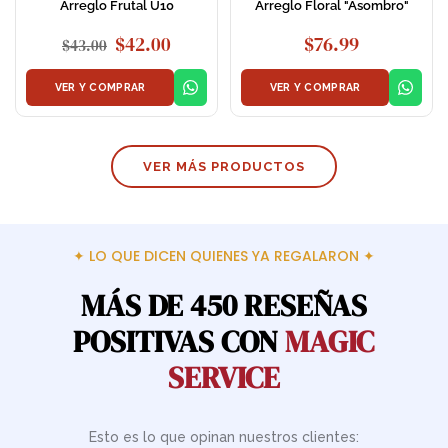
Arreglo Frutal U10
Arreglo Floral "Asombro"
El
El
$
42.00
$
76.99
$
43.00
precio
precio
original
actual
VER Y COMPRAR
VER Y COMPRAR
era:
es:
$43.00.
$42.00.
VER MÁS PRODUCTOS
✦ LO QUE DICEN QUIENES YA REGALARON ✦
MÁS DE 450 RESEÑAS
POSITIVAS CON
MAGIC
SERVICE
Esto es lo que opinan nuestros clientes: