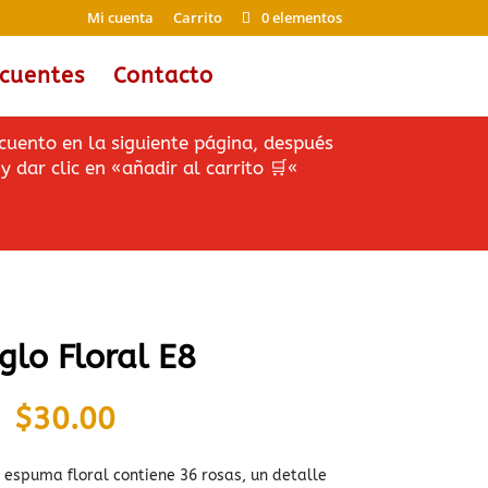
Mi cuenta
Carrito
0 elementos
ecuentes
Contacto
cuento en la siguiente página, después
y dar clic en «añadir al carrito
🛒
«
glo Floral E8
$
30.00
 espuma floral contiene 36 rosas, un detalle