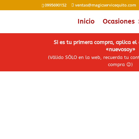
0995690152
ventas@magicservicequito.com
Inicio
Ocasiones
Si es tu primera compra, aplica e
«nuevosoy»
(Válido SÓLO en la web, recuerda tu co
compra
😉
)