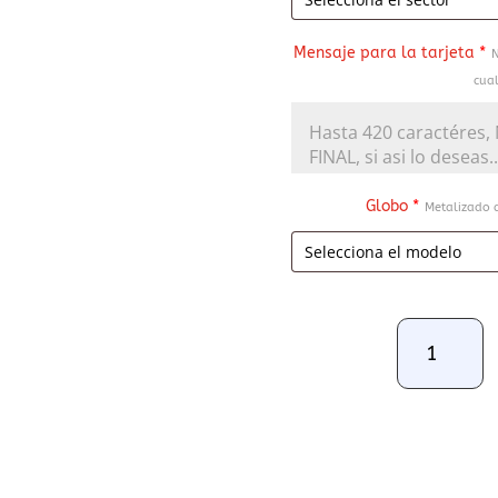
Mensaje para la tarjeta
*
N
cual
Globo
*
Metalizado d
Arreglo
Floral
E8
cantidad