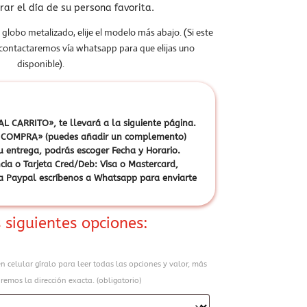
rar el día de su persona favorita.
 globo metalizado, elije el modelo más abajo. (Si este
 contactaremos vía whatsapp para que elijas uno
disponible).
L CARRITO», te llevará a la siguiente página.
ZAR COMPRA» (puedes añadir un complemento)
u entrega, podrás escoger Fecha y Horario.
cia o Tarjeta Cred/Deb: Visa o Mastercard,
vía Paypal escríbenos a Whatsapp para enviarte
 siguientes opciones:
en celular gíralo para leer todas las opciones y valor, más
remos la dirección exacta. (obligatorio)