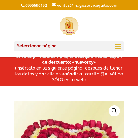
0995690152
ventas@magicservicequito.com
Seleccionar página
Si es tu primera compra, te obsequiamos un cupón
de descuento: «nuevosoy»
(Insértalo en la siguiente página, después de llenar
los datos y dar clic en «añadir al carrito
🛒
«. Válido
SÓLO en la web)