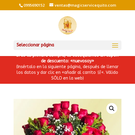
0995690152
ventas@magicservicequito.com
Seleccionar página
Si es tu primera compra, te obsequiamos un cupón
de descuento: «nuevosoy»
(Insértalo en la siguiente página, después de llenar
los datos y dar clic en «añadir al carrito
🛒
«. Válido
SÓLO en la web)