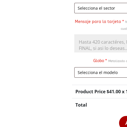
Mensaje para la tarjeta
*
N
cual
Globo
*
Metalizado d
Product Price $
41.00
x 
Total
Arreglo