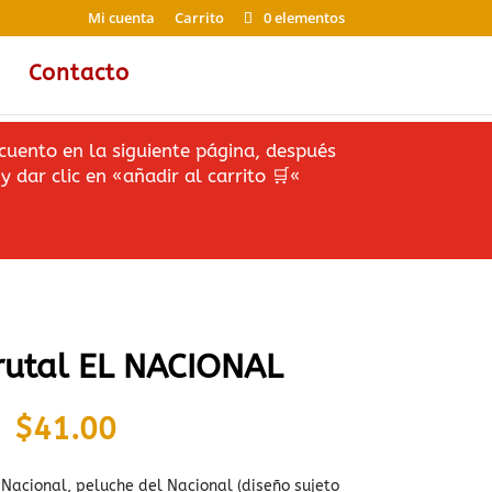
Mi cuenta
Carrito
0 elementos
Contacto
cuento en la siguiente página, después
y dar clic en «añadir al carrito
🛒
«
rutal EL NACIONAL
$
41.00
Nacional, peluche del Nacional (diseño sujeto