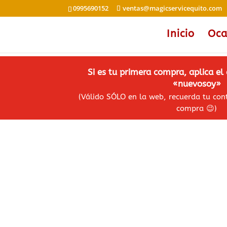
0995690152
ventas@magicservicequito.com
Inicio
Oca
Si es tu primera compra, aplica e
«nuevosoy»
(Válido SÓLO en la web, recuerda tu co
compra
😉
)