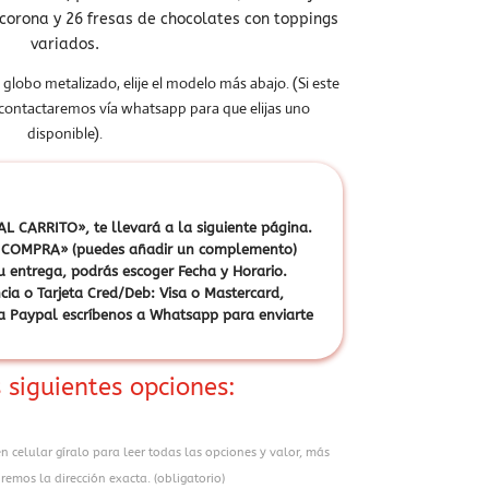
 corona y 26 fresas de chocolates con toppings
variados.
 globo metalizado, elije el modelo más abajo. (Si este
 contactaremos vía whatsapp para que elijas uno
disponible).
L CARRITO», te llevará a la siguiente página.
ZAR COMPRA» (puedes añadir un complemento)
u entrega, podrás escoger Fecha y Horario.
cia o Tarjeta Cred/Deb: Visa o Mastercard,
vía Paypal escríbenos a Whatsapp para enviarte
 siguientes opciones:
en celular gíralo para leer todas las opciones y valor, más
remos la dirección exacta. (obligatorio)