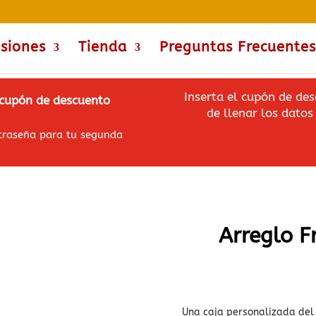
siones
Tienda
Preguntas Frecuentes
Inserta el cupón de des
l cupón de descuento
de llenar los datos 
ntraseña para tu segunda
Arreglo F
Una caja personalizada del 