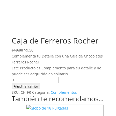
Caja de Ferreros Rocher
El
El
$
10.00
$
9.50
precio
precio
Complementa tu Detalle con una Caja de Chocolates
original
actual
Ferreros Rocher.
era:
es:
Este Producto es Complemento para su detalle y no
$10.00.
$9.50.
puede ser adquirido en solitario.
Caja
de
Añadir al carrito
Ferreros
SKU:
CH-FR
Categoría:
Complementos
También te recomendamos…
Rocher
cantidad