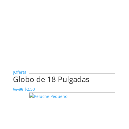
¡Oferta!
Globo de 18 Pulgadas
El
El
$
3.00
$
2.50
precio
precio
original
actual
era:
es:
$3.00.
$2.50.