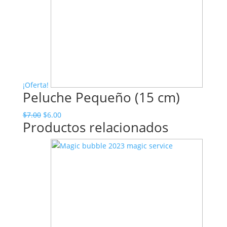
¡Oferta!
Peluche Pequeño (15 cm)
El
El
$
7.00
$
6.00
Productos relacionados
precio
precio
original
actual
era:
es:
$7.00.
$6.00.