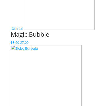
¡Oferta!
Magic Bubble
El
El
$
8.00
$
7.00
precio
precio
original
actual
era:
es:
$8.00.
$7.00.