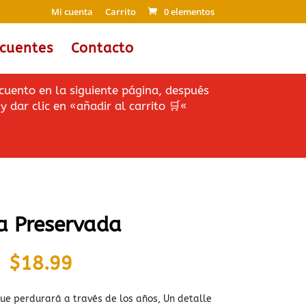
Mi cuenta
Carrito
0 elementos
ecuentes
Contacto
cuento en la siguiente página, después
y dar clic en «añadir al carrito
🛒
«
a Preservada
$
18.99
e perdurará a través de los años, Un detalle