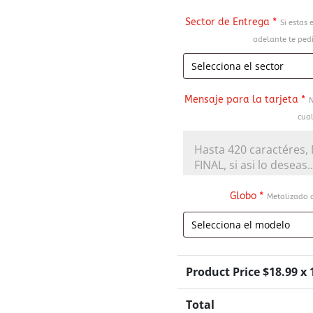
Sector de Entrega
*
Si estas 
adelante te pedi
Mensaje para la tarjeta
*
N
cual
Globo
*
Metalizado d
Product Price $
18.99
x 
Total