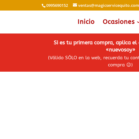
0995690152
ventas@magicservicequito.co
Inicio
Ocasiones
Si es tu primera compra, aplica e
«nuevosoy»
(Válido SÓLO en la web, recuerda tu co
compra
😉
)