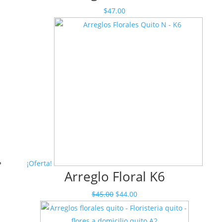
$
47.00
¡Oferta!
Arreglo Floral K6
El
El
$
45.00
$
44.00
precio
precio
original
actual