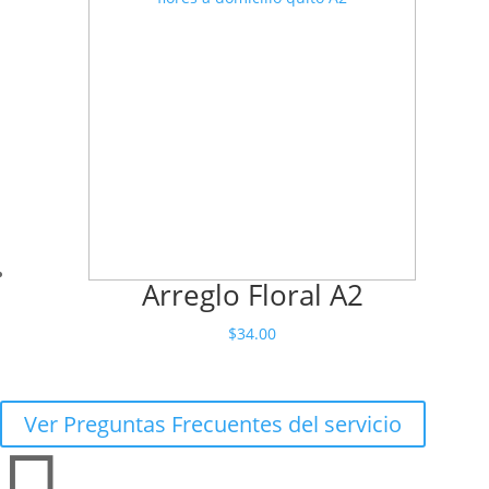
era:
es:
$45.00.
$44.00.
Arreglo Floral A2
$
34.00
Ver Preguntas Frecuentes del servicio