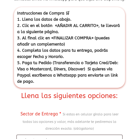
Instrucciones de Compra
🛒
1. Llena los datos de abajo.
2. Clic en el botón «AÑADIR AL CARRITO», te llevará
a la siguiente página.
3. Al final clic en «FINALIZAR COMPRA» (puedes
añadir un complemento)
4. Completa los datos para tu entrega, podrás
escoger Fecha y Horario.
5. Paga tu Pedido (Transferencia o Tarjeta Cred/Deb:
Visa o Mastercard, Diners, Discover) Si quieres vía
Paypal escríbenos a Whatsapp para enviarte un link
de pago.
Llena las siguientes opciones:
Sector de Entrega
*
Si estas en celular gíralo para leer
todas las opciones y valor, más adelante te pediremos la
dirección exacta. (obligatorio)