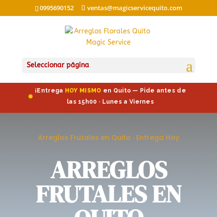
0995690152
ventas@magicservicequito.com
Seleccionar página
¡Entrega
HOY MISMO
en Quito — Pide antes de
las 15h00 · Lunes a Viernes
Arreglos Frutales en Quito · Entrega Hoy
ARREGLOS
FRUTALES EN