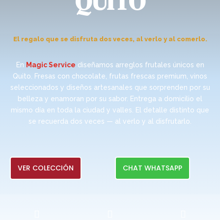
QUITO
El regalo que se disfruta dos veces, al verlo y al comerlo.
En
Magic Service
diseñamos arreglos frutales únicos en
Quito. Fresas con chocolate, frutas frescas premium, vinos
seleccionados y diseños artesanales que sorprenden por su
belleza y enamoran por su sabor. Entrega a domicilio el
mismo día en toda la ciudad y valles. El detalle distinto que
se recuerda dos veces — al verlo y al disfrutarlo.
VER COLECCIÓN
CHAT WHATSAPP


