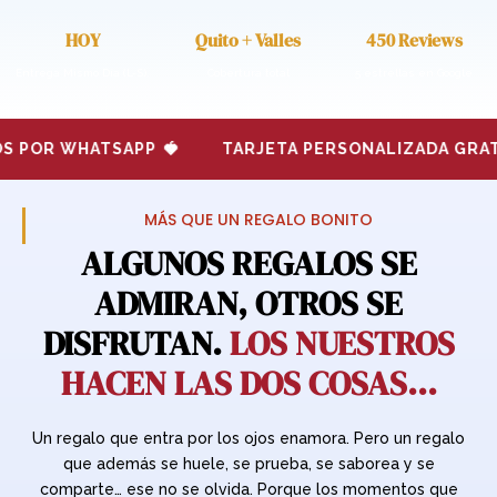
HOY
Quito + Valles
450 Reviews
Entrega Mismo Día (L-S).
Cobertura total
5 estrellas en Google
R WHATSAPP
🍓
TARJETA PERSONALIZADA GRATIS
🍓
MÁS QUE UN REGALO BONITO
ALGUNOS REGALOS SE
ADMIRAN, OTROS SE
DISFRUTAN.
LOS NUESTROS
HACEN LAS DOS COSAS…
Un regalo que entra por los ojos enamora. Pero un regalo
que además se huele, se prueba, se saborea y se
comparte… ese no se olvida. Porque los momentos que