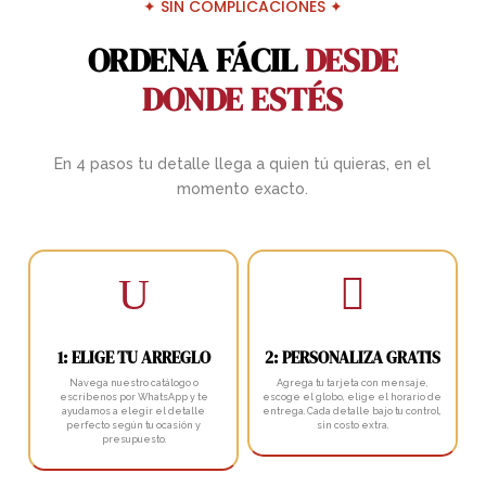
✦ SIN COMPLICACIONES ✦
ORDENA FÁCIL
DESDE
DONDE ESTÉS
En 4 pasos tu detalle llega a quien tú quieras, en el
momento exacto.
U

1: ELIGE TU ARREGLO
2: PERSONALIZA GRATIS
Navega nuestro catálogo o
Agrega tu tarjeta con mensaje,
escríbenos por WhatsApp y te
escoge el globo, elige el horario de
ayudamos a elegir el detalle
entrega. Cada detalle bajo tu control,
perfecto según tu ocasión y
sin costo extra.
presupuesto.