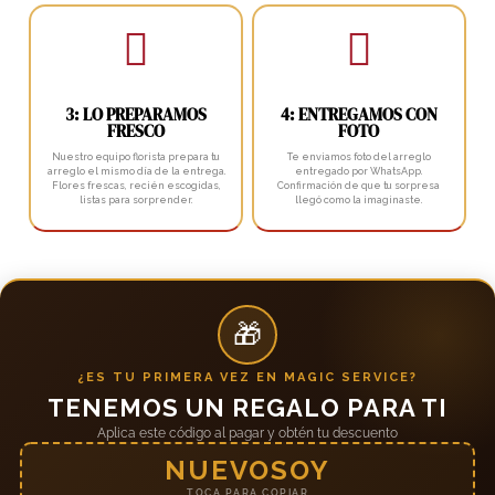


3: LO PREPARAMOS
4: ENTREGAMOS CON
FRESCO
FOTO
Nuestro equipo florista prepara tu
Te enviamos foto del arreglo
arreglo el mismo día de la entrega.
entregado por WhatsApp.
Flores frescas, recién escogidas,
Confirmación de que tu sorpresa
listas para sorprender.
llegó como la imaginaste.
🎁
¿ES TU PRIMERA VEZ EN MAGIC SERVICE?
TENEMOS UN REGALO PARA TI
Aplica este código al pagar y obtén tu descuento
NUEVOSOY
TOCA PARA COPIAR