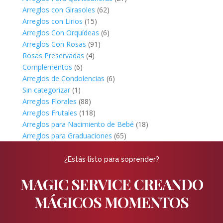
Arreglos con Girasoles
(62)
Arreglos con Lirios
(15)
Arreglos Con Orquídeas
(6)
Arreglos Con Rosas
(91)
Rosas Preservadas
(4)
Complementos
(6)
Arreglos de Condolencias
(6)
Sin categorizar
(1)
Arreglos Florales
(88)
Arreglos Frutales
(118)
Arreglos para Nacimiento de Bebé
(18)
Arreglos para Graduaciones
(65)
¿Estás listo para soprender?
MAGIC SERVICE CREANDO
MÁGICOS MOMENTOS